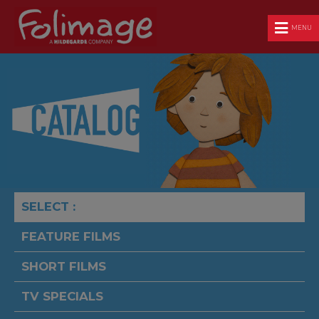
MENU
SELECT :
FEATURE FILMS
SHORT FILMS
TV SPECIALS