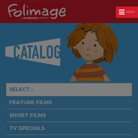
MENU
SELECT :
FEATURE FILMS
SHORT FILMS
TV SPECIALS