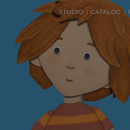
STUDIO
CATALOG
WHO ARE WE ?
NEWS
RESIDENCE
SERVICES
BACKSTAGE