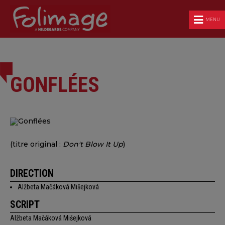
MENU
GONFLÉES
(titre original :
Don't Blow It Up
)
DIRECTION
Alžbeta Mačáková Mišejková
SCRIPT
Alžbeta Mačáková Mišejková