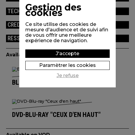
Gestion des
cookies
TECHNICAL INFORMATION
CREDITS
Ce site utilise des cookies de
mesure d'audience et de suivi afin
de vous offrir une meilleure
RESSOURCES
expérience de navigation.
J'accepte
Available edition(s)
Paramètrer les cookies
Je refuse
BLU-RAY L'UNIVERS DE IZÙ TROIN
DVD-BLU-RAY "CEUX D'EN HAUT"
Available on VOD