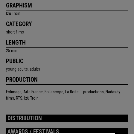
GRAPHISM
Izù Troin
CATEGORY
short films
LENGTH
25 min
PUBLIC
young adults, adults
PRODUCTION
Folimage, Arte France, Foliascope, La Boite,... productions, Nadasdy
films, RTS, Izù Troin.
DISTRIBUTION
AWARDS / FESTIVALS