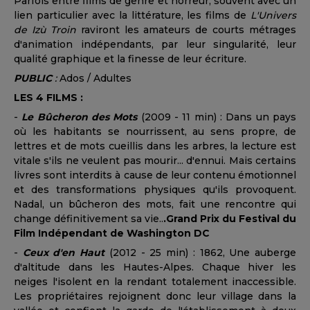
Parfois entre films de genre et horreur, souvent avec un
lien particulier avec la littérature, les films de
L'Univers
de Izù Troin
raviront les amateurs de courts métrages
d'animation indépendants, par leur singularité, leur
qualité graphique et la finesse de leur écriture.
PUBLIC
:
Ados / Adultes
LES 4 FILMS :
-
Le Bûcheron des Mots
(2009 - 11 min) : Dans un pays
où les habitants se nourrissent, au sens propre, de
lettres et de mots cueillis dans les arbres, la lecture est
vitale s'ils ne veulent pas mourir... d'ennui. Mais certains
livres sont interdits à cause de leur contenu émotionnel
et des transformations physiques qu'ils provoquent.
Nadal, un bûcheron des mots, fait une rencontre qui
change définitivement sa vie..
.Grand Prix du Festival du
Film Indépendant de Washington DC
-
Ceux d'en Haut
(2012 - 25 min) : 1862, Une auberge
d'altitude dans les Hautes-Alpes. Chaque hiver les
neiges l'isolent en la rendant totalement inaccessible.
Les propriétaires rejoignent donc leur village dans la