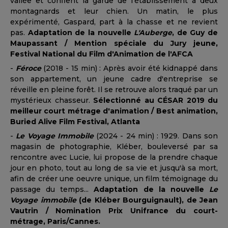
vallée et confient la garde de l'établissement à deux
montagnards et leur chien. Un matin, le plus
expérimenté, Gaspard, part à la chasse et ne revient
pas.
Adaptation de la nouvelle
L'Auberge
, de Guy de
Maupassant / Mention spéciale du Jury jeune,
Festival National du Film d'Animation de l'AFCA
-
Féroce
(2018 - 15 min) : Après avoir été kidnappé dans
son appartement, un jeune cadre d'entreprise se
réveille en pleine forêt. Il se retrouve alors traqué par un
mystérieux chasseur.
Sélectionné au CÉSAR 2019 du
meilleur court métrage d'animation / Best animation,
Buried Alive Film Festival, Atlanta
-
Le Voyage Immobile
(2024 - 24 min) : 1929. Dans son
magasin de photographie, Kléber, bouleversé par sa
rencontre avec Lucie, lui propose de la prendre chaque
jour en photo, tout au long de sa vie et jusqu'à sa mort,
afin de créer une oeuvre unique, un film témoignage du
passage du temps...
Adaptation de la nouvelle
Le
Voyage immobile
(de Kléber Bourguignault), de Jean
Vautrin / Nomination Prix Unifrance du court-
métrage, Paris/Cannes.