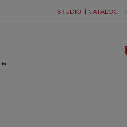
STUDIO
CATALOG
WHO ARE WE ?
NEWS
RESIDENCE
SERVICES
BACKSTAGE