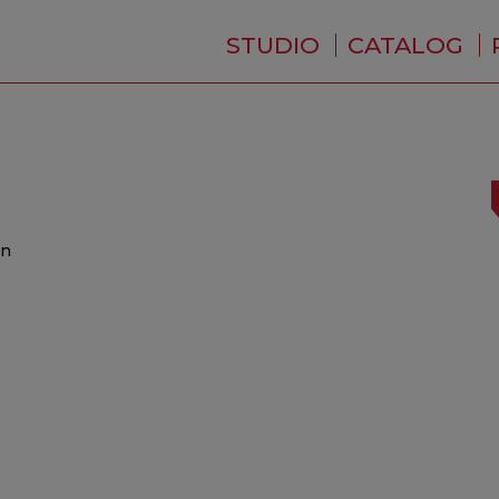
STUDIO
CATALOG
WHO ARE WE ?
NEWS
RESIDENCE
SERVICES
BACKSTAGE