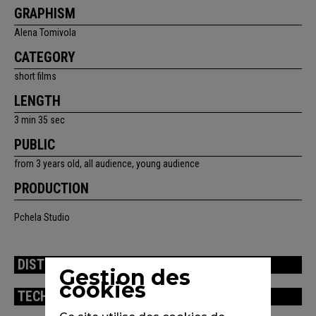
GRAPHISM
Alena Tomivola
CATEGORY
short films
LENGTH
3 min 35 sec
PUBLIC
from 3 years old, all audience, young audience
PRODUCTION
Pchela Studio
DISTRIBUTION
Gestion des
cookies
TECHNICAL INFORMATION