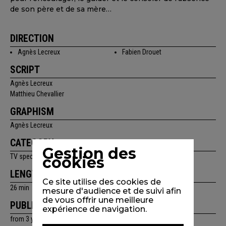
de son père et de sa mère…
DIRECTION
Agnès Lecreux
Fabien Drouet
SCRIPT
Agnès Lecreux
Matthieu Chevallier
GRAPHISM
Agnès Lecreux
CATEGORY
Gestion des
TV specials
cookies
LENGTH
Ce site utilise des cookies de
26 min
mesure d'audience et de suivi afin
de vous offrir une meilleure
PUBLIC
expérience de navigation.
from 3 years old