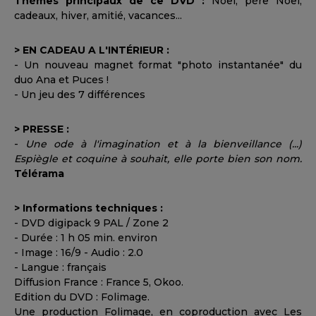
Thèmes principaux de ce DVD :
Noël, père Noël,
cadeaux, hiver, amitié, vacances...
> EN CADEAU A L'INTÉRIEUR :
- Un nouveau magnet format "photo instantanée" du
duo Ana et Puces !
- Un jeu des 7 différences
> PRESSE :
-
Une ode à l'imagination et à la bienveillance (...)
Espiègle et coquine à souhait, elle porte bien son nom.
Télérama
> Informations techniques :
- DVD digipack 9 PAL / Zone 2
- Durée : 1 h 05 min. environ
- Image : 16/9 - Audio : 2.0
- Langue : français
Diffusion France : France 5, Okoo.
Edition du DVD : Folimage.
Une production Folimage, en coproduction avec Les