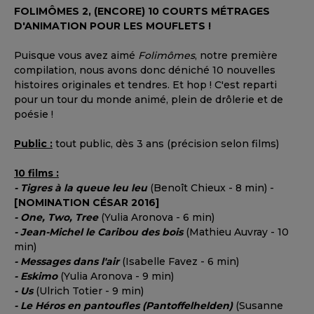
FOLIMÔMES 2, (ENCORE) 10 COURTS MÉTRAGES
D'ANIMATION POUR LES MOUFLETS !
Puisque vous avez aimé
Folimômes
, notre première
compilation, nous avons donc déniché 10 nouvelles
histoires originales et tendres. Et hop ! C'est reparti
pour un tour du monde animé, plein de drôlerie et de
poésie !
Public :
tout public, dès 3 ans (précision selon films)
10 films :
- Tigres à la queue leu leu
(Benoît Chieux - 8 min) -
[NOMINATION CÉSAR 2016]
- One, Two, Tree
(Yulia Aronova - 6 min)
- Jean-Michel le Caribou des bois
(Mathieu Auvray - 10
min)
- Messages dans l'air
(Isabelle Favez - 6 min)
- Eskimo
(Yulia Aronova - 9 min)
- Us
(Ulrich Totier - 9 min)
- Le Héros en pantoufles (Pantoffelhelden)
(Susanne