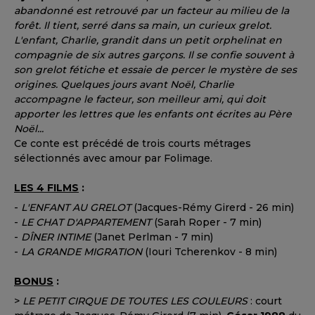
abandonné est retrouvé par un facteur au milieu de la
forêt. Il tient, serré dans sa main, un curieux grelot.
L'enfant, Charlie, grandit dans un petit orphelinat en
compagnie de six autres garçons. Il se confie souvent à
son grelot fétiche et essaie de percer le mystère de ses
origines. Quelques jours avant Noël, Charlie
accompagne le facteur, son meilleur ami, qui doit
apporter les lettres que les enfants ont écrites au Père
Noël...
Ce conte est précédé de trois courts métrages
sélectionnés avec amour par Folimage.
LES 4 FILMS
:
-
L'ENFANT AU GRELOT
(Jacques-Rémy Girerd - 26 min)
-
LE CHAT D'APPARTEMENT
(Sarah Roper - 7 min)
-
DÎNER INTIME
(Janet Perlman - 7 min)
-
LA GRANDE MIGRATION
(Iouri Tcherenkov - 8 min)
BONUS
:
>
L
E PETIT CIRQUE DE TOUTES LES COULEURS
: court