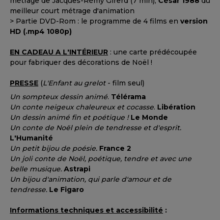
métrage de Jacques-Rémy Girerd (7 min),
César 1988
du
meilleur court métrage d'animation
> Partie DVD-Rom : le programme de 4 films en
version
HD (.mp4 1080p)
EN CADEAU A L'INTÉRIEUR
: une carte prédécoupée
pour fabriquer des décorations de Noël !
PRESSE
(
L'Enfant au grelot
- film seul)
Un sompteux dessin animé
.
Télérama
Un conte neigeux chaleureux et cocasse
.
Libération
Un dessin animé fin et poétique !
Le Monde
Un conte de Noël plein de tendresse et d'esprit.
L'Humanité
Un petit bijou de poésie.
France 2
Un joli conte de Noël, poétique, tendre et avec une
belle musique.
Astrapi
Un bijou d'animation, qui parle d'amour et de
tendresse.
Le Figaro
Informations techniques et accessibilité
: