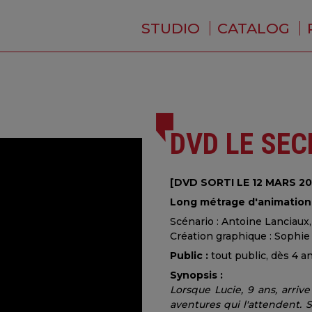
STUDIO
CATALOG
WHO ARE WE ?
NEWS
RESIDENCE
SERVICES
BACKSTAGE
DVD LE SE
[DVD SORTI LE 12 MARS 20
Long métrage d'animation 
Scénario : Antoine Lanciaux
Création graphique : Sophi
Public :
tout public, dès 4 an
Synopsis :
Lorsque Lucie, 9 ans, arriv
aventures qui l'attendent. 