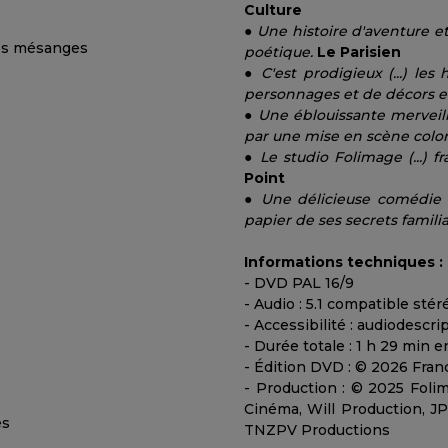
Culture
●
Une histoire d'aventure et
poétique.
Le Parisien
●
C'est prodigieux (...) le
personnages et de décors e
●
Une éblouissante merveill
par une mise en scène color
●
Le studio Folimage (...)
Point
●
Une délicieuse comédie 
papier de ses secrets famili
Informations techniques :
- DVD PAL 16/9
- Audio : 5.1 compatible stér
- Accessibilité : audiodescr
- Durée totale : 1 h 29 min e
- Édition DVD : © 2026 Franc
- Production : © 2025 Fol
Cinéma, Will Production, JP
TNZPV Productions