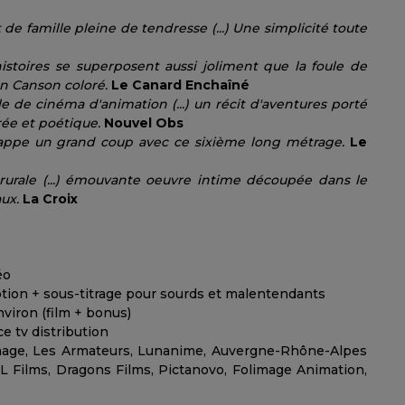
 de famille pleine de tendresse (...) Une simplicité toute
s histoires se superposent aussi joliment que la foule de
n Canson coloré.
Le Canard Enchaîné
e de cinéma d'animation (...) un récit d'aventures porté
ée et poétique.
Nouvel Obs
 frappe un grand coup avec ce sixième long métrage.
Le
rurale (...) émouvante oeuvre intime découpée dans le
aux.
La Croix
éo
iption + sous-titrage pour sourds et malentendants
nviron (film + bonus)
e tv distribution
image, Les Armateurs, Lunanime, Auvergne-Rhône-Alpes
L Films, Dragons Films, Pictanovo, Folimage Animation,