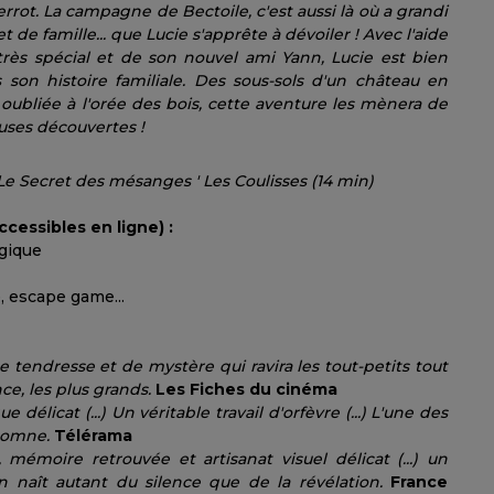
rrot. La campagne de Bectoile, c'est aussi là où a grandi
t de famille... que Lucie s'apprête à dévoiler ! Avec l'aide
ès spécial et de son nouvel ami Yann, Lucie est bien
son histoire familiale. Des sous-sols d'un château en
 oubliée à l'orée des bois, cette aventure les mènera de
euses découvertes !
Le Secret des mésanges ' Les Coulisses (14 min)
cessibles en ligne) :
gique
e, escape game...
 tendresse et de mystère qui ravira les tout-petits tout
e, les plus grands.
Les Fiches du cinéma
 délicat (...) Un véritable travail d'orfèvre (...) L'une des
utomne.
Télérama
mémoire retrouvée et artisanat visuel délicat (...) un
n naît autant du silence que de la révélation.
France