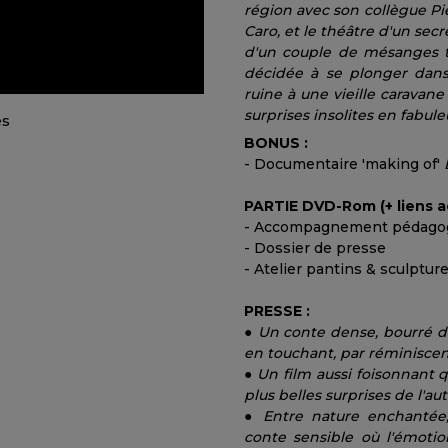
région avec son collègue Pie
Caro, et le théâtre d'un secre
d'un couple de mésanges tr
décidée à se plonger dans 
ruine à une vieille caravane
surprises insolites en fabul
BONUS :
- Documentaire 'making of'
PARTIE DVD-Rom (+ liens ac
- Accompagnement pédago
- Dossier de presse
- Atelier pantins & sculptur
PRESSE :
●
Un conte dense, bourré de
en touchant, par réminiscenc
●
Un film aussi foisonnant que
plus belles surprises de l'a
●
Entre nature enchantée, 
conte sensible où l'émotio