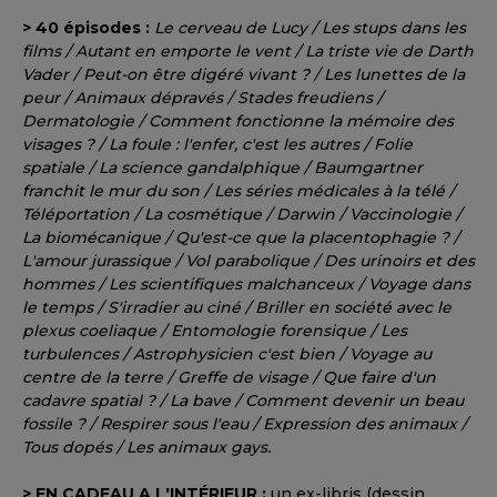
> 40 épisodes :
Le cerveau de Lucy / Les stups dans les
films / Autant en emporte le vent / La triste vie de Darth
Vader / Peut-on être digéré vivant ? / Les lunettes de la
peur / Animaux dépravés / Stades freudiens /
Dermatologie / Comment fonctionne la mémoire des
visages ? / La foule : l'enfer, c'est les autres / Folie
spatiale / La science gandalphique / Baumgartner
franchit le mur du son / Les séries médicales à la télé /
Téléportation / La cosmétique / Darwin / Vaccinologie /
La biomécanique / Qu'est-ce que la placentophagie ? /
L'amour jurassique / Vol parabolique / Des urinoirs et des
hommes / Les scientifiques malchanceux / Voyage dans
le temps / S'irradier au ciné / Briller en société avec le
plexus coeliaque / Entomologie forensique / Les
turbulences / Astrophysicien c'est bien / Voyage au
centre de la terre / Greffe de visage / Que faire d'un
cadavre spatial ? / La bave / Comment devenir un beau
fossile ? / Respirer sous l'eau / Expression des animaux /
Tous dopés / Les animaux gays.
> EN CADEAU A L'INTÉRIEUR :
un ex-libris (dessin