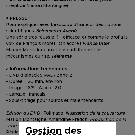
inédit de Marion Montaigne)
> PRESSE :
Pour expliquer avec beaucoup d'humour des notions
scientifiques.
Sciences et Avenir
Une série très réussie, (...) efficace, et comme le prof a la
voix de François Morel... On adore !
France Inter
Marion Montaigne maitrise parfaitement les
mécanismes du rire.
Télérama
> Informations techniques :
- DVD digipack 9 PAL / Zone 2
- Durée : 120 min. environ
- Image : 16/9 - Audio : 2.0
- Langue : français
- Sous-titrage pour sourds et malentendants
Edition du DVD :
Folimage.
Illustration de la couverture :
Marion Montaigne, Amandine Fredon.
Production de la
série :
Folimage, Ex Nihilo, Arte France. Avec : CNC,
Gestion des
Région Rhône-Alpes, SofiTVciné, Procirep Angoa.