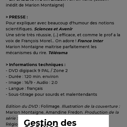
inédit de Marion Montaigne)
> PRESSE :
Pour expliquer avec beaucoup d'humour des notions
scientifiques.
Sciences et Avenir
Une série très réussie, (...) efficace, et comme le prof a la
voix de François Morel... On adore !
France Inter
Marion Montaigne maitrise parfaitement les
mécanismes du rire.
Télérama
> Informations techniques :
- DVD digipack 9 PAL / Zone 2
- Durée : 120 min. environ
- Image : 16/9 - Audio : 2.0
- Langue : français
- Sous-titrage pour sourds et malentendants
Edition du DVD :
Folimage.
Illustration de la couverture :
Marion Montaigne, Amandine Fredon.
Production de la
série :
Folimage, Ex Nihilo, Arte France. Avec : CNC,
Gestion des
Région Rhône-Alpes, SofiTVciné, Procirep Angoa.