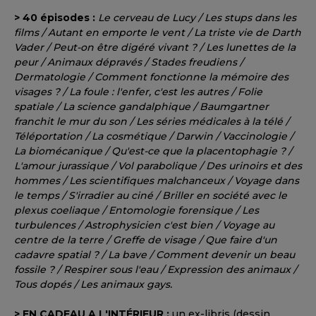
> 40 épisodes :
Le cerveau de Lucy / Les stups dans les
films / Autant en emporte le vent / La triste vie de Darth
Vader / Peut-on être digéré vivant ? / Les lunettes de la
peur / Animaux dépravés / Stades freudiens /
Dermatologie / Comment fonctionne la mémoire des
visages ? / La foule : l'enfer, c'est les autres / Folie
spatiale / La science gandalphique / Baumgartner
franchit le mur du son / Les séries médicales à la télé /
Téléportation / La cosmétique / Darwin / Vaccinologie /
La biomécanique / Qu'est-ce que la placentophagie ? /
L'amour jurassique / Vol parabolique / Des urinoirs et des
hommes / Les scientifiques malchanceux / Voyage dans
le temps / S'irradier au ciné / Briller en société avec le
plexus coeliaque / Entomologie forensique / Les
turbulences / Astrophysicien c'est bien / Voyage au
centre de la terre / Greffe de visage / Que faire d'un
cadavre spatial ? / La bave / Comment devenir un beau
fossile ? / Respirer sous l'eau / Expression des animaux /
Tous dopés / Les animaux gays.
> EN CADEAU A L'INTÉRIEUR :
un ex-libris (dessin