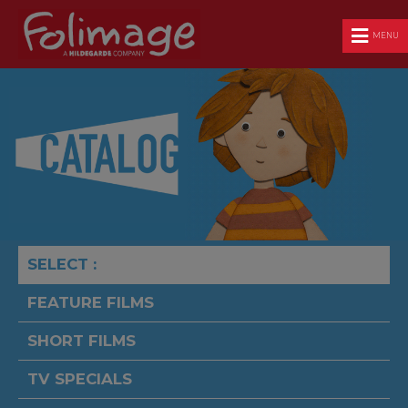
MENU
SELECT :
FEATURE FILMS
SHORT FILMS
TV SPECIALS