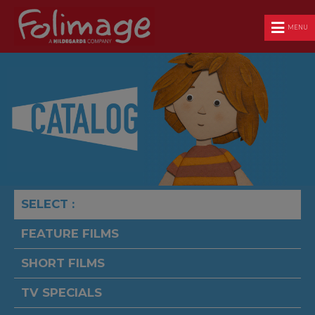
MENU
SELECT :
FEATURE FILMS
SHORT FILMS
TV SPECIALS