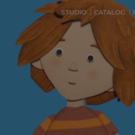
STUDIO
CATALOG
WHO ARE WE ?
NEWS
RESIDENCE
SERVICES
BACKSTAGE