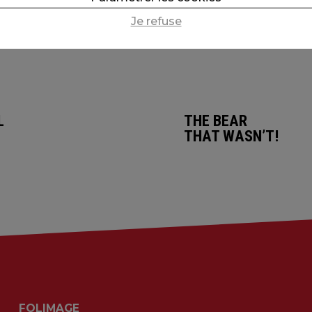
Je refuse
LES
THE BEAR
THAT WASN’T!
FOLIMAGE