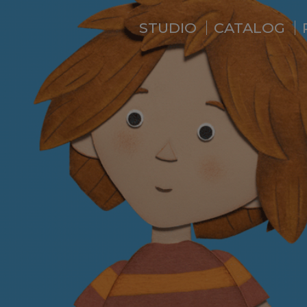
STUDIO
CATALOG
WHO ARE WE ?
NEWS
RESIDENCE
SERVICES
BACKSTAGE