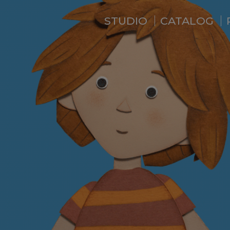
STUDIO
CATALOG
WHO ARE WE ?
NEWS
RESIDENCE
SERVICES
BACKSTAGE