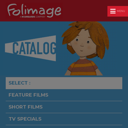
MENU
SELECT :
FEATURE FILMS
SHORT FILMS
TV SPECIALS