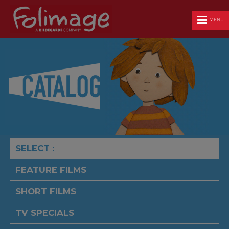
MENU
SELECT :
FEATURE FILMS
SHORT FILMS
TV SPECIALS