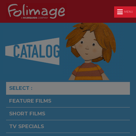
MENU
SELECT :
FEATURE FILMS
SHORT FILMS
TV SPECIALS