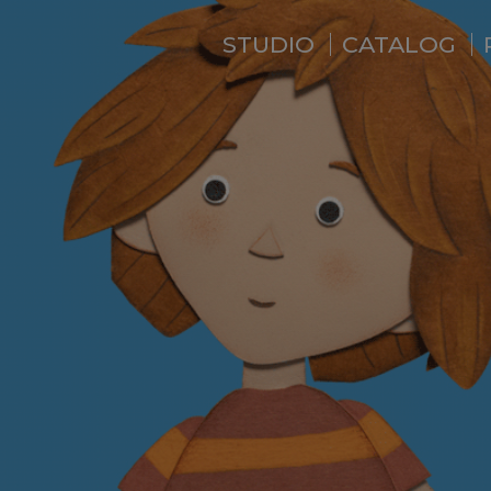
STUDIO
CATALOG
WHO ARE WE ?
NEWS
RESIDENCE
SERVICES
BACKSTAGE