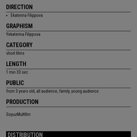
DIRECTION
Ekaterina Filippova
GRAPHISM
Yekaterina Filippova
CATEGORY
short films
LENGTH
1 min 33 sec
PUBLIC
from 3 years old, all audience, family, young audience
PRODUCTION
SoyuzMultfilm
DISTRIBUTION