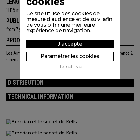
cookies
LENGTH
1H15 min
Ce site utilise des cookies de
mesure d'audience et de suivi afin
PUBLIC
de vous offrir une meilleure
from 7 years old, family
expérience de navigation.
PRODUCTION
J'accepte
Les Armateurs / Cartoon Saloon (Irlande)/ Vivi Film (Belgique) / France 2
Paramètrer les cookies
Cinéma
Je refuse
DISTRIBUTION
TECHNICAL INFORMATION