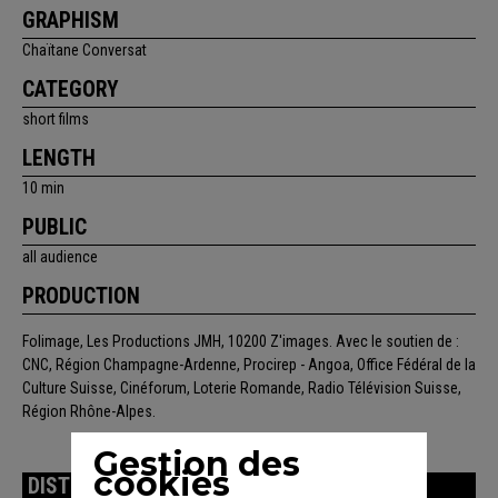
GRAPHISM
Chaïtane Conversat
CATEGORY
short films
LENGTH
10 min
PUBLIC
all audience
PRODUCTION
Folimage, Les Productions JMH, 10200 Z'images. Avec le soutien de :
CNC, Région Champagne-Ardenne, Procirep - Angoa, Office Fédéral de la
Culture Suisse, Cinéforum, Loterie Romande, Radio Télévision Suisse,
Région Rhône-Alpes.
Gestion des
cookies
DISTRIBUTION