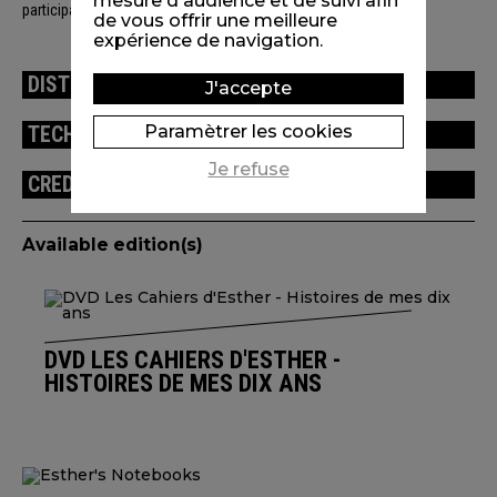
mesure d'audience et de suivi afin
participation de Canal + et Studio Canal.
de vous offrir une meilleure
expérience de navigation.
DISTRIBUTION
J'accepte
Paramètrer les cookies
TECHNICAL INFORMATION
Je refuse
CREDITS
Available edition(s)
DVD LES CAHIERS D'ESTHER -
HISTOIRES DE MES DIX ANS