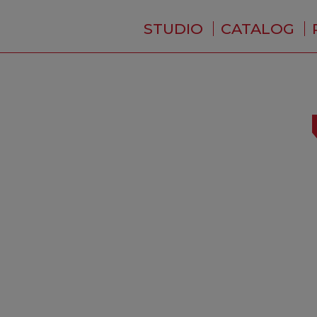
STUDIO
CATALOG
WHO ARE WE ?
NEWS
RESIDENCE
SERVICES
BACKSTAGE