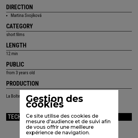
DIRECTION
Martina Svojíková
CATEGORY
short films
LENGTH
12 min
PUBLIC
from 3 years old
PRODUCTION
Gestion des
La Boîte,… productions / Les Films du Nord
cookies
Ce site utilise des cookies de
TECHNICAL INFORMATION
mesure d'audience et de suivi afin
de vous offrir une meilleure
expérience de navigation.