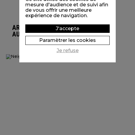
mesure d'audience et de suivi afin
de vous offrir une meilleure
expérience de navigation.
ARIOL PREND L'AVION (ET
J'accepte
AUTRES TÊTES EN L'AIR)
Paramètrer les cookies
Je refuse