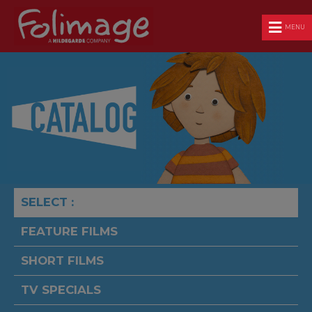
MENU
SELECT :
FEATURE FILMS
SHORT FILMS
TV SPECIALS