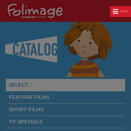
MENU
SELECT :
FEATURE FILMS
SHORT FILMS
TV SPECIALS