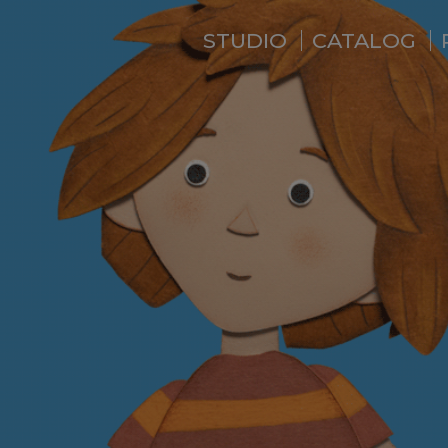
STUDIO
CATALOG
WHO ARE WE ?
NEWS
RESIDENCE
SERVICES
BACKSTAGE