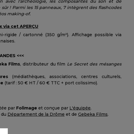
ien avec l'archéologie, les composantes du son et de
en sûr ! Parmi les 15 panneaux, 7 intègrent des flashcodes
éos making-of.
x via cet
APERÇU
-rigide / cartonné (350 g/m²). Affichage possible via
naises.
MANDES <<<
ka Films
, distributeur du film
Le Secret des mésanges
ures
(médiathèques, associations, centres culturels,
ge
(tarif : 50 € HT / 60 € TTC + port colissimo).
tée par
Folimage
et conçue par
L'équipée
.
s du
Département de la Drôme
et de
Gebeka Films
.