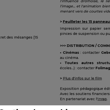
l'influence drômoise, le l
l'image... et l'animation bi
menant vers de courtes vid
>
Feuilleter les 15 panneau
Impression sur papier semi
pinces de suspension ou pu
>>> DISTRIBUTION / COM
• Cinémas
: contacter
Gebe
au cinéma.
• Toutes autres struct
écoles...) : contacter
Folima
>
Plus d'infos sur le film
Exposition pédagogique édi
Avec les soutiens financier
En partenariat avec l'
Inrap
.