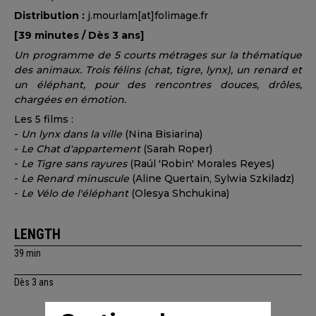
Distribution :
j.mourlam[at]folimage.fr
[39 minutes / Dès 3 ans]
Un programme de 5 courts métrages sur la thématique
des animaux. Trois félins (chat, tigre, lynx), un renard et
un éléphant, pour des rencontres douces, drôles,
chargées en émotion.
Les 5 films :
-
Un lynx dans la ville
(Nina Bisiarina)
-
Le Chat d'appartement
(Sarah Roper)
-
Le Tigre sans rayures
(Raúl 'Robin' Morales Reyes)
-
Le Renard minuscule
(Aline Quertain, Sylwia Szkiladz)
-
Le Vélo de l'éléphant
(Olesya Shchukina)
LENGTH
39 min
Dès 3 ans