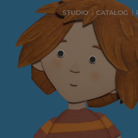
STUDIO
CATALOG
WHO ARE WE ?
NEWS
RESIDENCE
SERVICES
BACKSTAGE