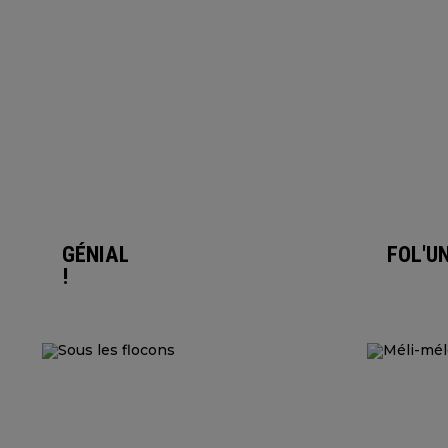
GÉNIALES
FOL'U
!